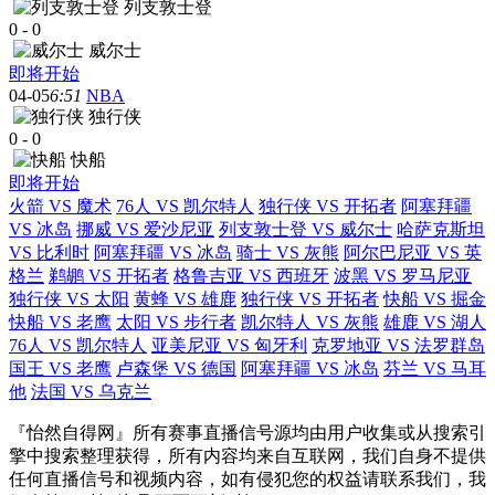
列支敦士登
0
-
0
威尔士
即将开始
04-05
6:51
NBA
独行侠
0
-
0
快船
即将开始
火箭 VS 魔术
76人 VS 凯尔特人
独行侠 VS 开拓者
阿塞拜疆
VS 冰岛
挪威 VS 爱沙尼亚
列支敦士登 VS 威尔士
哈萨克斯坦
VS 比利时
阿塞拜疆 VS 冰岛
骑士 VS 灰熊
阿尔巴尼亚 VS 英
格兰
鹈鹕 VS 开拓者
格鲁吉亚 VS 西班牙
波黑 VS 罗马尼亚
独行侠 VS 太阳
黄蜂 VS 雄鹿
独行侠 VS 开拓者
快船 VS 掘金
快船 VS 老鹰
太阳 VS 步行者
凯尔特人 VS 灰熊
雄鹿 VS 湖人
76人 VS 凯尔特人
亚美尼亚 VS 匈牙利
克罗地亚 VS 法罗群岛
国王 VS 老鹰
卢森堡 VS 德国
阿塞拜疆 VS 冰岛
芬兰 VS 马耳
他
法国 VS 乌克兰
『怡然自得网』所有赛事直播信号源均由用户收集或从搜索引
擎中搜索整理获得，所有内容均来自互联网，我们自身不提供
任何直播信号和视频内容，如有侵犯您的权益请联系我们，我