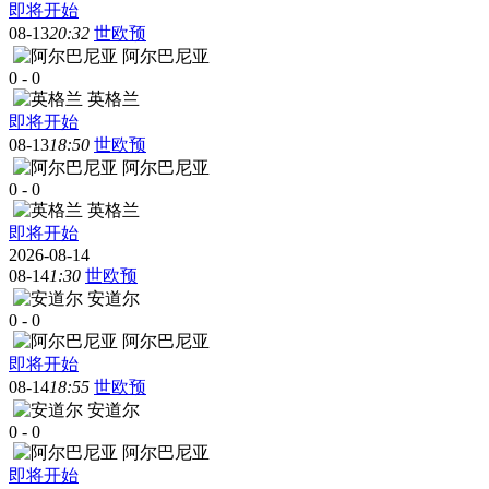
即将开始
08-13
20:32
世欧预
阿尔巴尼亚
0
-
0
英格兰
即将开始
08-13
18:50
世欧预
阿尔巴尼亚
0
-
0
英格兰
即将开始
2026-08-14
08-14
1:30
世欧预
安道尔
0
-
0
阿尔巴尼亚
即将开始
08-14
18:55
世欧预
安道尔
0
-
0
阿尔巴尼亚
即将开始