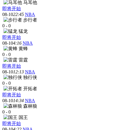
马耳他
即将开始
08-10
22:45
NBA
步行者
0
-
0
猛龙
即将开始
08-10
4:16
NBA
黄蜂
0
-
0
雷霆
即将开始
08-10
12:13
NBA
独行侠
0
-
0
开拓者
即将开始
08-10
14:34
NBA
森林狼
0
-
0
国王
即将开始
08-10
4:22
NBA