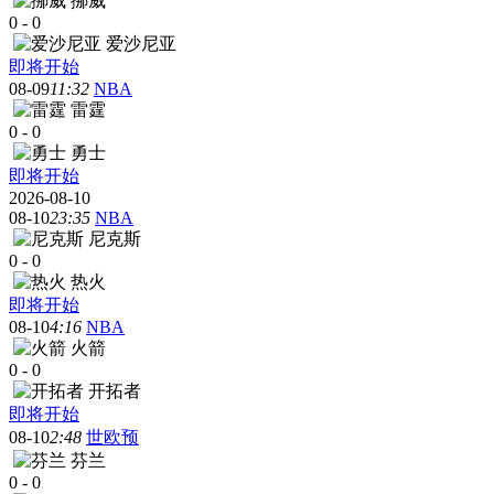
挪威
0
-
0
爱沙尼亚
即将开始
08-09
11:32
NBA
雷霆
0
-
0
勇士
即将开始
2026-08-10
08-10
23:35
NBA
尼克斯
0
-
0
热火
即将开始
08-10
4:16
NBA
火箭
0
-
0
开拓者
即将开始
08-10
2:48
世欧预
芬兰
0
-
0