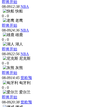
即将开始
08-09
12:38
NBA
快船
0
-
0
老鹰
即将开始
08-09
24:36
NBA
雄鹿
0
-
0
湖人
即将开始
08-09
22:56
NBA
尼克斯
0
-
0
灰熊
即将开始
08-09
14:45
世欧预
匈牙利
0
-
0
爱尔兰
即将开始
08-09
20:38
世欧预