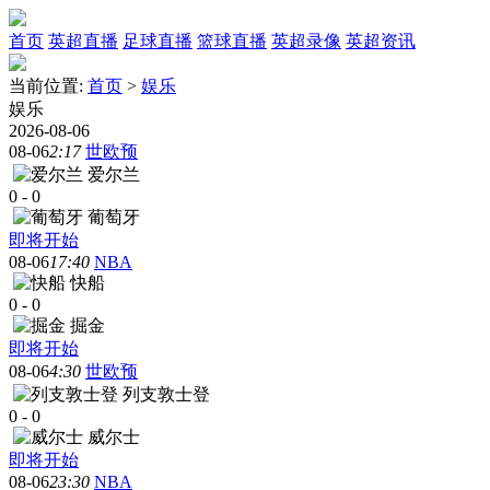
首页
英超直播
足球直播
篮球直播
英超录像
英超资讯
当前位置:
首页
>
娱乐
娱乐
2026-08-06
08-06
2:17
世欧预
爱尔兰
0
-
0
葡萄牙
即将开始
08-06
17:40
NBA
快船
0
-
0
掘金
即将开始
08-06
4:30
世欧预
列支敦士登
0
-
0
威尔士
即将开始
08-06
23:30
NBA