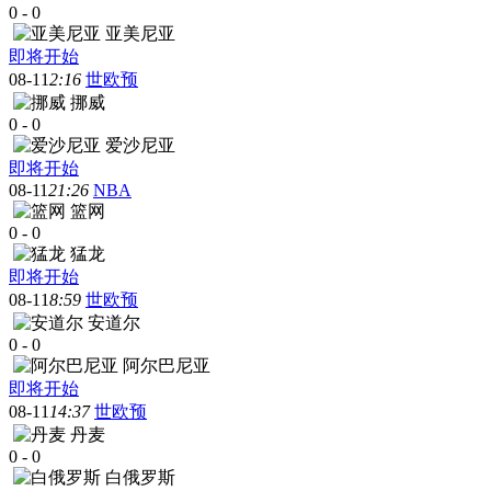
0
-
0
亚美尼亚
即将开始
08-11
2:16
世欧预
挪威
0
-
0
爱沙尼亚
即将开始
08-11
21:26
NBA
篮网
0
-
0
猛龙
即将开始
08-11
8:59
世欧预
安道尔
0
-
0
阿尔巴尼亚
即将开始
08-11
14:37
世欧预
丹麦
0
-
0
白俄罗斯