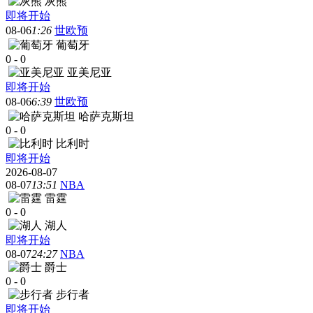
灰熊
即将开始
08-06
1:26
世欧预
葡萄牙
0
-
0
亚美尼亚
即将开始
08-06
6:39
世欧预
哈萨克斯坦
0
-
0
比利时
即将开始
2026-08-07
08-07
13:51
NBA
雷霆
0
-
0
湖人
即将开始
08-07
24:27
NBA
爵士
0
-
0
步行者
即将开始