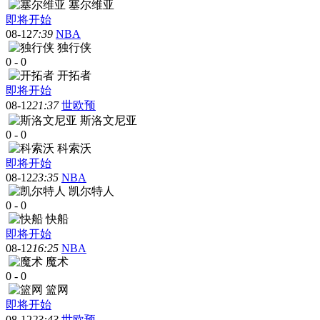
塞尔维亚
即将开始
08-12
7:39
NBA
独行侠
0
-
0
开拓者
即将开始
08-12
21:37
世欧预
斯洛文尼亚
0
-
0
科索沃
即将开始
08-12
23:35
NBA
凯尔特人
0
-
0
快船
即将开始
08-12
16:25
NBA
魔术
0
-
0
篮网
即将开始
08-12
23:43
世欧预