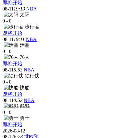
即将开始
08-11
19:13
NBA
太阳
0
-
0
步行者
即将开始
08-11
19:11
NBA
活塞
0
-
0
76人
即将开始
08-11
5:53
NBA
独行侠
0
-
0
快船
即将开始
08-11
0:52
NBA
鹈鹕
0
-
0
勇士
即将开始
2026-08-12
08-12
6:23
世欧预