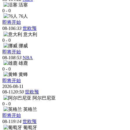
活塞
0
-
0
76人
即将开始
08-10
6:33
世欧预
意大利
0
-
0
挪威
即将开始
08-10
8:53
NBA
雄鹿
0
-
0
黄蜂
即将开始
2026-08-11
08-11
20:50
世欧预
阿尔巴尼亚
0
-
0
英格兰
即将开始
08-11
9:14
世欧预
葡萄牙